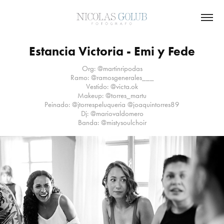
Estancia Victoria - Emi y Fede
Org: @martinripodas
Ramo: @ramosgenerales___
Vestido: @victa.ok
Makeup: @torres_martu
Peinado: @jtorrespeluqueria @joaquintorres89
Dj: @mariovaldomero
Banda: @mistysoulchoir